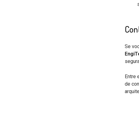
Con
Se vo
EngiT
segura
Entre 
de con
arquit