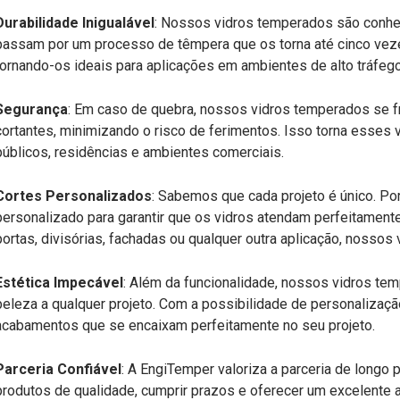
Durabilidade Inigualável
: Nossos vidros temperados são conhec
passam por um processo de têmpera que os torna até cinco vez
tornando-os ideais para aplicações em ambientes de alto tráfego
Segurança
: Em caso de quebra, nossos vidros temperados se
cortantes, minimizando o risco de ferimentos. Isso torna esses 
públicos, residências e ambientes comerciais.
Cortes Personalizados
: Sabemos que cada projeto é único. Po
personalizado para garantir que os vidros atendam perfeitamente
portas, divisórias, fachadas ou qualquer outra aplicação, nosso
Estética Impecável
: Além da funcionalidade, nossos vidros te
beleza a qualquer projeto. Com a possibilidade de personalização
acabamentos que se encaixam perfeitamente no seu projeto.
Parceria Confiável
: A EngiTemper valoriza a parceria de long
produtos de qualidade, cumprir prazos e oferecer um excelente 