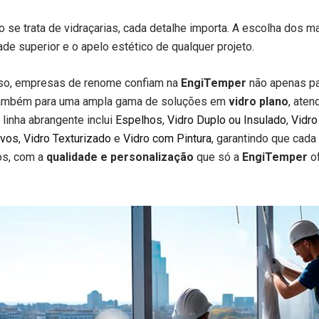
 se trata de vidraçarias, cada detalhe importa. A escolha dos m
ade superior e o apelo estético de qualquer projeto.
sso, empresas de renome confiam na
EngiTemper
não apenas pa
ambém para uma ampla gama de soluções em
vidro plano
, ate
linha abrangente inclui
Espelhos
,
Vidro Duplo ou Insulado
,
Vidro
ivos
,
Vidro Texturizado
e
Vidro com Pintura
, garantindo que cada
os, com a
qualidade e personalização
que só a
EngiTemper
of