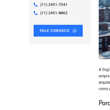
(11) 2451-7541
(11) 2451-8862
FALE CONOSCO
A Engi
empres
arquit
como p
Por