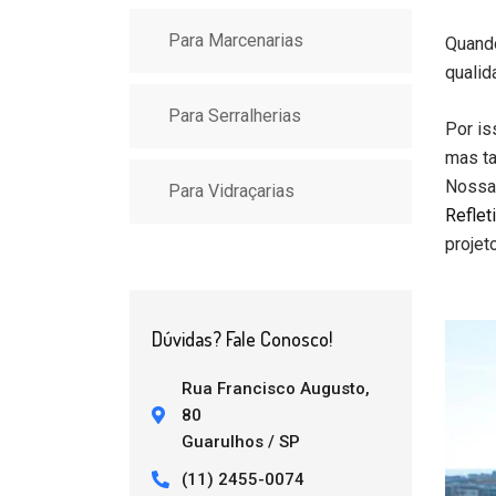
Para Marcenarias
Quando
qualid
Para Serralherias
Por i
mas t
Nossa 
Para Vidraçarias
Reflet
projet
Dúvidas? Fale Conosco!
Rua Francisco Augusto,
80
Guarulhos / SP
(11) 2455-0074